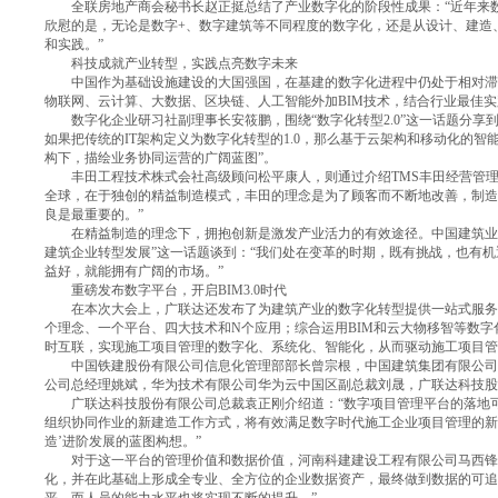
全联房地产商会秘书长赵正挺总结了产业数字化的阶段性成果：“近年来数
欣慰的是，无论是数字+、数字建筑等不同程度的数字化，还是从设计、建造
和实践。”
科技成就产业转型，实践点亮数字未来
中国作为基础设施建设的大国强国，在基建的数字化进程中仍处于相对滞后
物联网、云计算、大数据、区块链、人工智能外加BIM技术，结合行业最佳
数字化企业研习社副理事长安筱鹏，围绕“数字化转型2.0”这一话题分享到
如果把传统的IT架构定义为数字化转型的1.0，那么基于云架构和移动化的智能
构下，描绘业务协同运营的广阔蓝图”。
丰田工程技术株式会社高级顾问松平康人，则通过介绍TMS丰田经营管理
全球，在于独创的精益制造模式，丰田的理念是为了顾客而不断地改善，制造
良是最重要的。”
在精益制造的理念下，拥抱创新是激发产业活力的有效途径。中国建筑业协
建筑企业转型发展”这一话题谈到：“我们处在变革的时期，既有挑战，也有
益好，就能拥有广阔的市场。”
重磅发布数字平台，开启BIM3.0时代
在本次大会上，广联达还发布了为建筑产业的数字化转型提供一站式服务的“数
个理念、一个平台、四大技术和N个应用；综合运用BIM和云大物移智等数字
时互联，实现施工项目管理的数字化、系统化、智能化，从而驱动施工项目管
中国铁建股份有限公司信息化管理部部长曾宗根，中国建筑集团有限公司
公司总经理姚斌，华为技术有限公司华为云中国区副总裁刘晟，广联达科技股
广联达科技股份有限公司总裁袁正刚介绍道：“数字项目管理平台的落地可
组织协同作业的新建造工作方式，将有效满足数字时代施工企业项目管理的新
造’进阶发展的蓝图构想。”
对于这一平台的管理价值和数据价值，河南科建建设工程有限公司马西锋表
化，并在此基础上形成全专业、全方位的企业数据资产，最终做到数据的可追