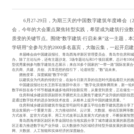
6月27-29日，为期三天的中国数字建筑年度峰会（2
会，今年的大会重点聚焦转型实践，希望成为建筑行业数
质变的关键节点。围绕“数字建筑·行启未来”这一主题，本
学研用”全参与方的2000多名嘉宾，大咖云集，一起开启
本届峰会由中国建设报社、青岛西海岸新区管理委员会、青岛市住房和城
办。除了主论坛外，还有主题沙龙、5场专题论坛和3个项目观摩。总计有100
型优秀案例参与数字建筑生态展示；来自30多个国家的“一带一路”国际发展合
在共商、共建、共创、共享思想的指引下，论道转型，“数”说未来。
拥抱变革，深度赋能“数字中国”
以建筑业为代表的传统行业，在如今日新月异的信息时代面临着巨大的挑
中国建设报社社长王胜军在致辞中表示：“数字化浪潮奔腾而来，新一轮科
数字科技在各个环节都越来越多地得到创新应用，从量变到质变，正在催生一
住房和城乡建设部原副部长齐骥把关注点聚焦于建筑产业升级的现阶段思考
是通过数字技术的进步加快技术改造，从根本上提升中国的建筑质量。”
住房和城乡建设部建筑市场监管司副司长廖玉平结合数字建筑思路分享了下
筑业发展的一个重要方面，大力推动BIM、云计算、大数据、移动互联网等
方式改革、监管方式改革、用工方式改革以及发展方式的改变，不断探索智慧
青岛西海岸新区副区长李金国结合当地实践分享了城市建设发展的新思路：
区正着力推进数字化产业升级，以大数据作为区域经济转型升级发展的新动能
网、大数据、人工智能和实体经济的深度融合。