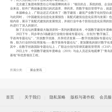
平，而人员的能力水平也将实现不断的提升。”
北京建工集团有限责任公司杨震卿则表示：“项目的点，系统的线、企业的
业来说，软件厂商就像是我们的武器库、弹药库。而数字项目管理平台，就是
本届峰会上，广联达还正式发布了《数字建筑：建筑产业数字化转型白皮
与此同时，《中国建筑业信息化发展报告：装配式建筑信息化应用与发展》也
续内容，展示了装配式建筑的发展情况，并就行业中各个阶段信息化应用的技
向进行了深入的探讨。
除了主论坛的重量级大咖演讲和一系列的重磅发布，中国数字建筑年度峰会（
28日下午，同步举办5场建设行业细分领域专题论坛，分别为“数字施工、
字咨询专题论坛”，“共筑数字丝路、共享经济发展——数字丝路国际专题论坛
饰，助力行业BIM应用落地——数字装饰专题论坛”，更加聚焦的探讨数字
其中，在数字丝路国际专题论坛上，广联达分别与菲律宾建筑管理局（CIAP）
29日上午，中国数字建筑年度峰会（2019）与会人员还实地观摩了“青岛国
基地”等优质项目工程。
所属分类:
展会资讯
首页
关于我们
隐私策略
版权与著作权
会员服